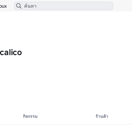
bux
calico
42961/games-by-calico#!/store
 keep conversations for each game under the correct section please.

กิจกรรม
ร้านค้า
all!

 bad!
