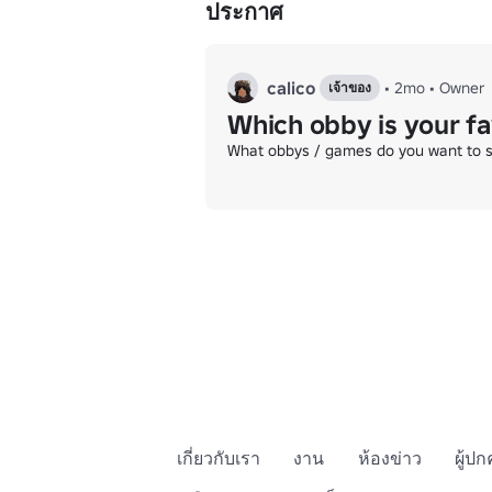
ประกาศ
ᐧᐧᐧᐧᐧᐧᐧᐧᐧᐧᐧᐧᐧᐧᐧᐧᐧᐧᐧᐧᐧᐧ☾ ˖°˖☆ ˖°˖☽ᐧᐧᐧᐧᐧᐧᐧᐧᐧᐧᐧᐧᐧᐧᐧᐧᐧᐧᐧᐧᐧᐧ

Enjoy the games and be kind!

⸜(｡˃ ᵕ ˂ )⸝♡

┖┈┈┈┈┈┈┈୨♡୧┈┈┈┈┈┈┈┚
calico
•
2mo
•
Owner
เจ้าของ
Which obby is your fa
What obbys / games do you want to s
เกี่ยวกับเรา
งาน
ห้องข่าว
ผู้ป