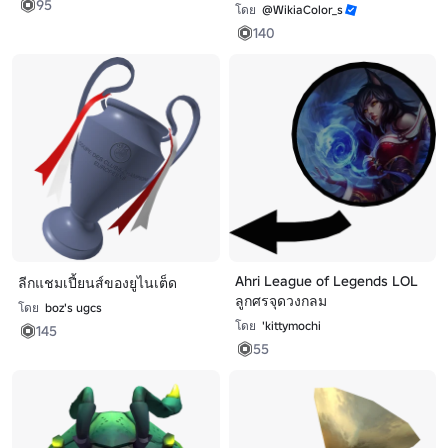
95
โดย
@WikiaColor_s
140
Ahri League of Legends LOL
ลีกแชมเปี้ยนส์ของยูไนเต็ด
ลูกศรจุดวงกลม
โดย
boz's ugcs
โดย
'kittymochi
145
55