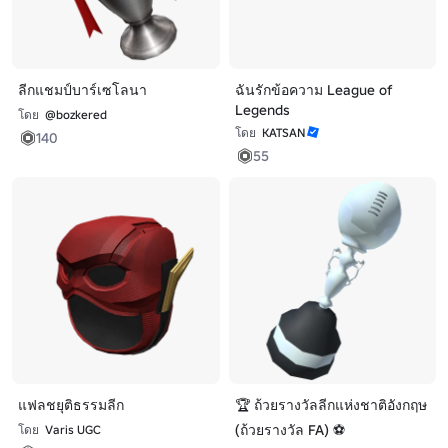
ลีกแชมป์บาร์เซโลนา
ฉันรักข้อความ League of
Legends
โดย
@bozkered
โดย
KATSAN
140
55
แฟลชยุติธรรมลีก
🏆 ถ้วยรางวัลลีกแห่งชาติอังกฤษ
(ถ้วยรางวัล FA) ⚽
โดย
Varis UGC