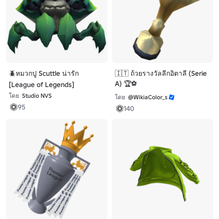
🪲หมวกปู Scuttle น่ารัก
🇮🇹 ถ้วยรางวัลลีกอิตาลี (Serie
A) 🏆⚽
[League of Legends]
โดย
Studio NVS
โดย
@WikiaColor_s
95
140