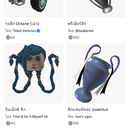
รถลีก Octane (เอว)
พรีเมียร์ลีก
โดย
Tilted Vehicles
โดย
@bozkered
65
140
จินเอ็กซ์ ลีก
ลีกแชมป์ของ Juventus
โดย
Fine Ill Do It Myself lol
โดย
boz's ugcs
90
145