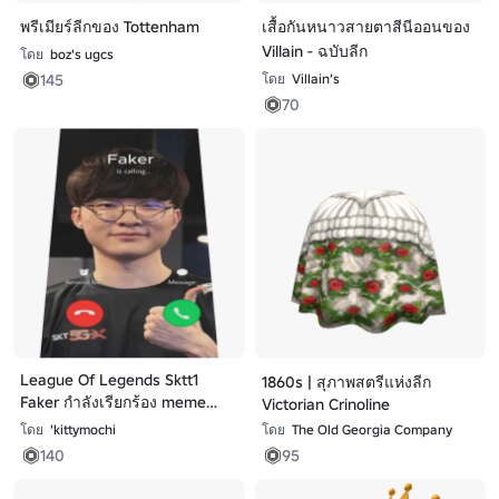
พรีเมียร์ลีกของ Tottenham
เสื้อกันหนาวสายตาสีนีออนของ
Villain - ฉบับลีก
โดย
boz's ugcs
145
โดย
Villain’s
70
League Of Legends Sktt1
1860s | สุภาพสตรีแห่งลีก
Faker กำลังเรียกร้อง meme
Victorian Crinoline
cape
โดย
'kittymochi
โดย
The Old Georgia Company
140
95