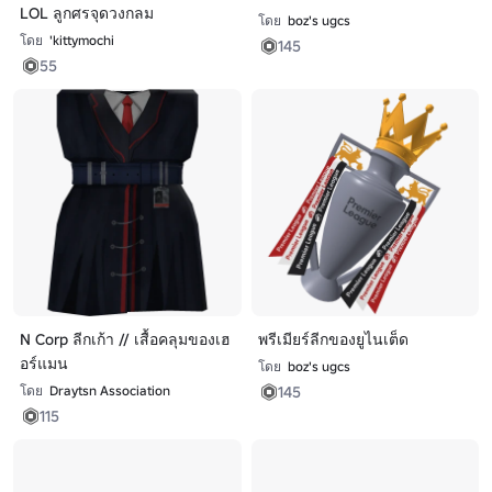
LOL ลูกศรจุดวงกลม
โดย
boz's ugcs
โดย
'kittymochi
145
55
N Corp ลีกเก้า // เสื้อคลุมของเฮ
พรีเมียร์ลีกของยูไนเต็ด
อร์แมน
โดย
boz's ugcs
145
โดย
Draytsn Association
115