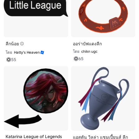
ลีกน้อย ⚾
ออร่าบัฟแดงลีก
โดย
chikn ugc
โดย
Hatty's Heaven
65
55
Katarina League of Legends
แอสตัน วิลล่า แชมเปี้ยนส์ ลีก