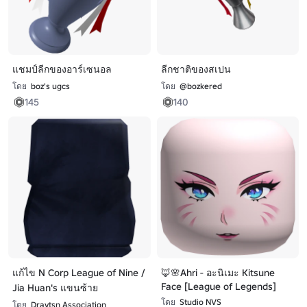
แชมป์ลีกของอาร์เซนอล
ลีกชาติของสเปน
โดย
boz's ugcs
โดย
@bozkered
145
140
แก้ไข N Corp League of Nine /
🦊🌸Ahri - อะนิเมะ Kitsune
Face [League of Legends]
Jia Huan's แขนซ้าย
โดย
Studio NVS
โดย
Draytsn Association