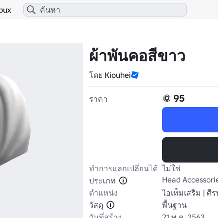
bux
ผ้าพันคอสีขาว
โดย
Kiouhei
95
ราคา
ทำการแลกเปลี่ยนได้
ไม่ใช่
Head Accessori
ประเภท
ตำแหน่ง
ไอเท็มเสริม | ศี
วัสดุ
พื้นฐาน
วันที่สร้าง
21 พ.ค. 2563