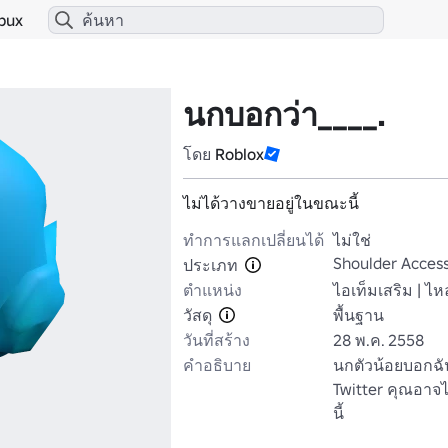
bux
นกบอกว่า____.
โดย
Roblox
ไม่ได้วางขายอยู่ในขณะนี้
ทำการแลกเปลี่ยนได้
ไม่ใช่
Shoulder Access
ประเภท
ตำแหน่ง
ไอเท็มเสริม | ไหล
วัสดุ
พื้นฐาน
วันที่สร้าง
28 พ.ค. 2558
คำอธิบาย
นกตัวน้อยบอกฉั
Twitter คุณอาจไ
นี้