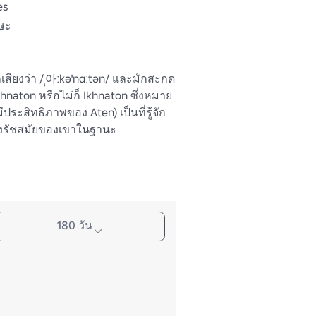
es
รษะ
สียงว่า /ˌ아ːkəˈnɑːtən/ และมักสะกด
hnaton หรือไม่ก็ Ikhnaton ซึ่งหมาย
ีประสิทธิภาพของ Aten) เป็นที่รู้จัก
ของรัชสมัยของเขาในฐานะ 
งครั้งก็ใช้ชื่อภาษากรีกว่า 
ละหมายถึง Amun พอใจ) เขาเป็น
ศ์ที่สิบแปดของอียิปต์ เขาปกครอง
ะเสียชีวิตในปี 1336 BC หรือ 1334 BC 
ารทิ้งพระเจ้าหลายเทพแบบดั้งเดิม
180 วัน
ะนำการบูชาที่มีศูนย์กลางคือ Aten 
อธิบายว่าเป็นพระเจ้าเทพเดียว แต่ 
็นคำอธิบายที่แม่นยำมากขึ้น 
นดับ Aten ให้สูงกว่าเทพอื่นๆ แต่ก็ไม่
ยู่ของพวกเขา อันที่จริง ข้อความแกะ
ียบพวกเขากับดวงดาวเมื่อเทียบกับ