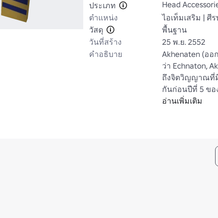
Head Accessori
ประเภท
ตำแหน่ง
ไอเท็มเสริม | ศี
วัสดุ
พื้นฐาน
วันที่สร้าง
25 พ.ย. 2552
คำอธิบาย
Akhenaten (ออกเ
ว่า Echnaton, Ak
ถึงจิตวิญญาณที่ม
กันก่อนปีที่ 5 
Amenhotep IV (บา
อ่านเพิ่มเติม
Amenophis IV แ
ฟาโรห์แห่งราชวง
เป็นเวลา 17 ปีแล
เขาโดดเด่นด้วยก
ของอียิปต์และแน
ซึ่งบางครั้งก็ถูก
henotheism จะเป
เนื่องจากเขาจัดอั
ได้ปฏิเสธการมีอ
สลักในยุคแรกเปร