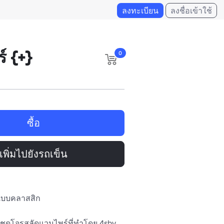
ลงทะเบียน
ลงชื่อเข้าใช้
์ {+}
0
ซื้อ
เพิ่มไปยังรถเข็น
ิ้ตแบบคลาสสิก
งชุดโจรสลัดแวมไพร์ที่ทําโดย 4sby 