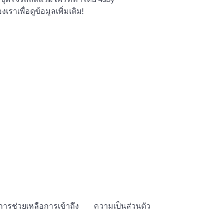
ราเพื่อดูข้อมูลเพิ่มเติม!

blox.com/catalog/10467622007/Vampiric-
blox.com/catalog/10386080748/Vampiric-
กําลังจับคู่อายแพทช์: 
blox.com/catalog/10386091125/Right-
h-Red
blox.com/catalog/10386037984/Vampiric-
iak โปรดอย่าขโมย
การช่วยเหลือการเข้าถึง
ความเป็นส่วนตัว