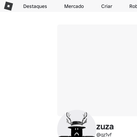
Destaques
Mercado
Criar
Ro
zuza
@qz1vf