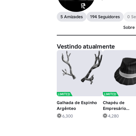
5 Amizades
194 Seguidores
0 Se
Sobre
Vestindo atualmente
Galhada de Espinho
Chapéu de
Argênteo
Empresário
Perfeitamente
6,300
4,280
Legítimo