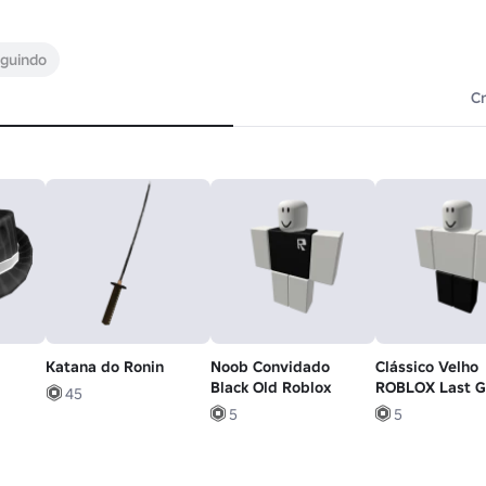
guindo
Cr
Katana do Ronin
Noob Convidado
Clássico Velho
Black Old Roblox
ROBLOX Last G
45
666 OG Logo P
5
5