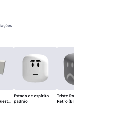
iações
Estado de espírito
Triste Rosto Clássico
uest
padrão
Retro (Branco) -
reto
Cabeça Dinâmica