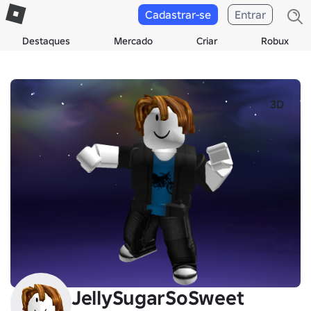
Cadastrar-se
Entrar
Destaques
Mercado
Criar
Robux
3D
JellySugarSoSweet