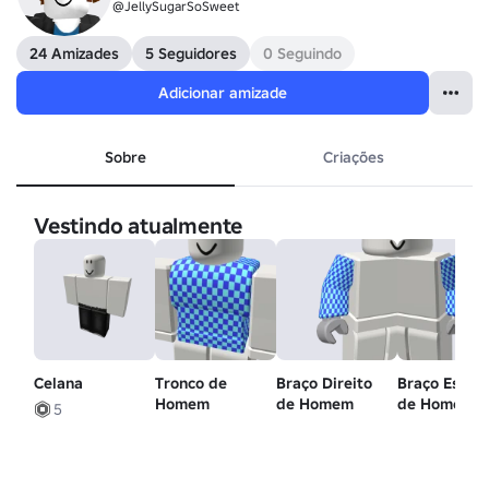
@JellySugarSoSweet
24 Amizades
5 Seguidores
0 Seguindo
Adicionar amizade
Sobre
Criações
Vestindo atualmente
Celana
Tronco de
Braço Direito
Braço Esque
Homem
de Homem
de Homem
5