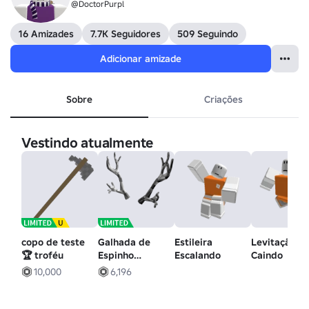
@DoctorPurpl
16 Amizades
7.7K Seguidores
509 Seguindo
Adicionar amizade
Sobre
Criações
Vestindo atualmente
copo de teste
Galhada de
Estileira
Levitação
🏆 troféu
Espinho
Escalando
Caindo
Argênteo
10,000
6,196