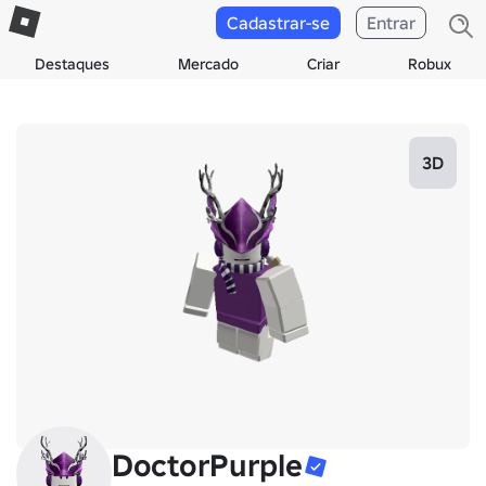
Cadastrar-se
Entrar
Destaques
Mercado
Criar
Robux
3D
DoctorPurple