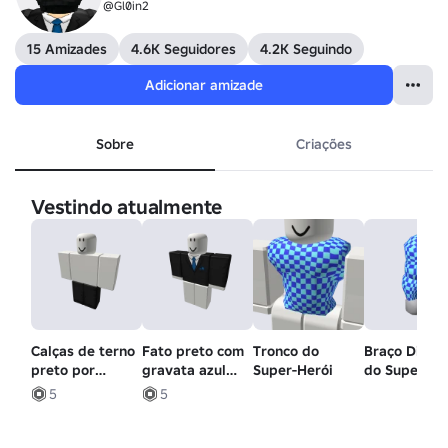
@Gl0in2
15 Amizades
4.6K Seguidores
4.2K Seguindo
Adicionar amizade
Sobre
Criações
Vestindo atualmente
Calças de terno
Fato preto com
Tronco do
Braço Direit
preto por
gravata azul
Super-Herói
do Super-He
Armitroner
por Armitroner
5
5