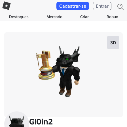
Cadastrar-se
Entrar
Destaques
Mercado
Criar
Robux
3D
Gl0in2