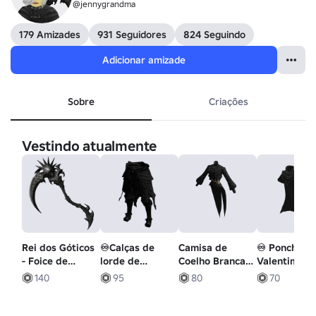
@jennygrandma
179 Amizades
931 Seguidores
824 Seguindo
Adicionar amizade
Sobre
Criações
Vestindo atualmente
Rei dos Góticos
♾️Calças de
Camisa de
♾️ Poncho d
- Foice de
lorde de
Coelho Branca -
Valentim
Crânio Preto
esqueleto
Preta
Vincent pre
140
95
80
70
Enorme
preto