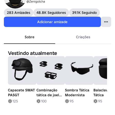
@Zenigotcha
283 Amizades
48.8K Seguidores
39.1K Seguindo
Adicionar amizade
Sobre
Criações
Vestindo atualmente
Capacete SWAT
Combinação
Sombra Tática
Balaclava
PASGT
tática de joelho
Modernista
Tática
e cotovelo [1.0]
125
100
95
95