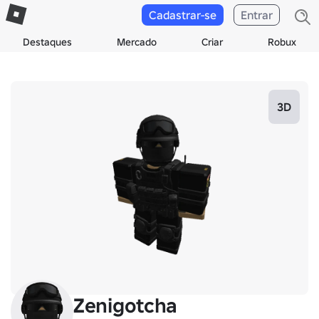
Cadastrar-se
Entrar
Destaques
Mercado
Criar
Robux
3D
Zenigotcha