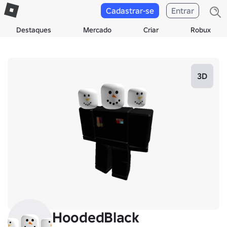
Cadastrar-se
Entrar
Destaques
Mercado
Criar
Robux
3D
HoodedBlack