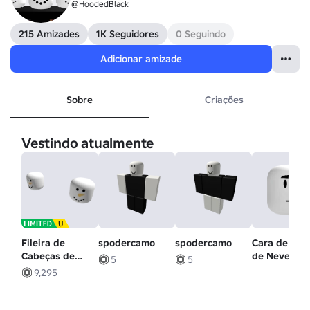
@HoodedBlack
215 Amizades
1K Seguidores
0 Seguindo
Adicionar amizade
Sobre
Criações
Vestindo atualmente
Fileira de
spodercamo
spodercamo
Cara de Bon
Cabeças de
de Neve - M
5
5
Boneco de
9,295
Neve