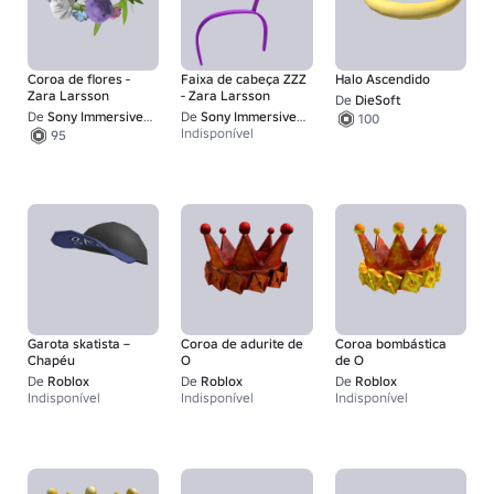
Coroa de flores -
Faixa de cabeça ZZZ
Halo Ascendido
Zara Larsson
- Zara Larsson
De
DieSoft
De
Sony Immersive Music Studios
De
Sony Immersive Music Studios
100
Indisponível
95
Garota skatista –
Coroa de adurite de
Coroa bombástica
Chapéu
O
de O
De
Roblox
De
Roblox
De
Roblox
Indisponível
Indisponível
Indisponível