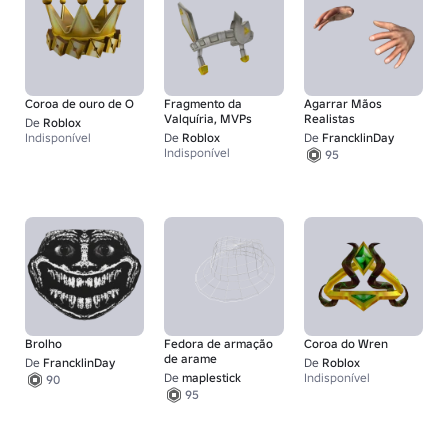
Coroa de ouro de O
Fragmento da
Agarrar Mãos
Valquíria, MVPs
Realistas
De
Roblox
Indisponível
De
Roblox
De
FrancklinDay
Indisponível
95
Brolho
Fedora de armação
Coroa do Wren
de arame
De
FrancklinDay
De
Roblox
De
maplestick
Indisponível
90
95