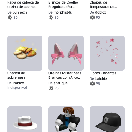
Faixa de cabeça de
Brincos de Coelho
Chapéu de
orelha de coelho
Preguiçoso Rosa
Tempestade de
fofa
Raios
De
bunnexh
De
morphist4u
De
Roblox
95
95
95
Chapéu de
Orelhas Misteriosas
Flores Cadentes
sobremesa
Brancas com Arco
De
Latchie
Rosa
De
Roblox
De
antilique
95
Indisponível
95