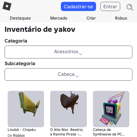
Cadastrar-se
Entrar
Destaques
Mercado
Criar
Robux
Inventário de yakov
Categoria
Acessórios
Subcategoria
Cabeça
Lixobô – Chapéu
O Alto Mar: Beatriz,
Cabeça de
a Rainha Pirata –
Synthwave de PC
De
Roblox