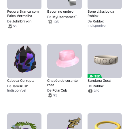
Fedora Branca com
Bacon no ombro
Boné clássico da
Faixa Vermelha
Roblox
De
MyUsernamesThis
De
JohnDrinkin
De
Roblox
105
Indisponível
95
Cabeça Corrupta
Chapéu de corante
Bandana Gucci
rosa
De
TamBrush
De
Roblox
Indisponível
De
PolarCub
789
1
95