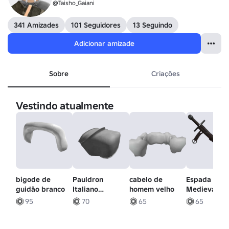
@Taisho_Gaiani
341 Amizades
101 Seguidores
13 Seguindo
Adicionar amizade
Sobre
Criações
Vestindo atualmente
bigode de
Pauldron
cabelo de
Espada
guidão branco
Italiano
homem velho
Medieval
Medieval
Realista
95
70
65
65
Esquerdo
(Cintura
Esquerda)