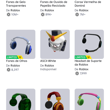
Fones de Gelo
Fones de Ouvido de
Coroa Vermelha de
Transparentes
Papelão Reciclado
Dominó
De
Roblox
De
Roblox
De
Roblox
10M+
89K+
7M+
Fones de Olhos
ASCII White
Headset de Suporte
da Roblox
De
Roblox
De
Roblox
Indisponível
De
Roblox
8,397
15K+
7,999