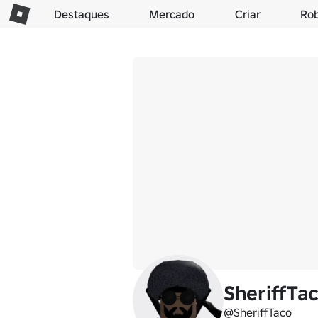
Destaques
Mercado
Criar
Ro
SheriffTa
@SheriffTaco