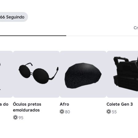
66 Seguindo
Cr
a do
Óculos pretos
Afro
Colete Gen 3
emoldurados
80
55
95