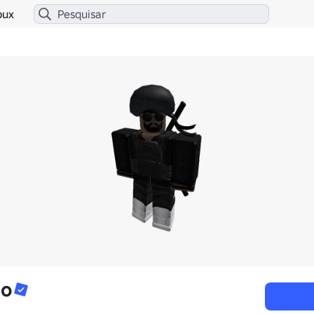
bux
co