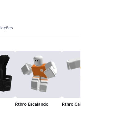
iações
Rthro Escalando
Rthro Caindo
Rthro Inativo