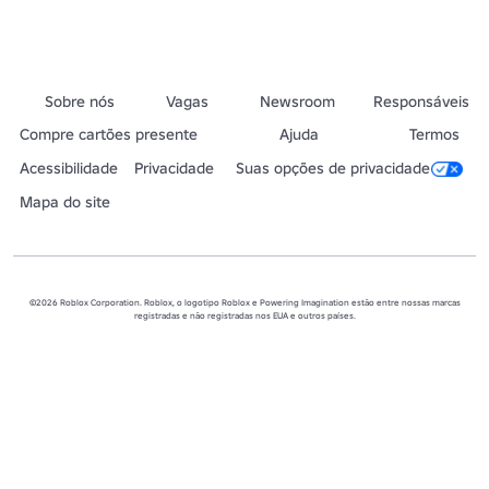
Sobre nós
Vagas
Newsroom
Responsáveis
Compre cartões presente
Ajuda
Termos
Acessibilidade
Privacidade
Suas opções de privacidade
Mapa do site
©2026 Roblox Corporation. Roblox, o logotipo Roblox e Powering Imagination estão entre nossas marcas
registradas e não registradas nos EUA e outros países.