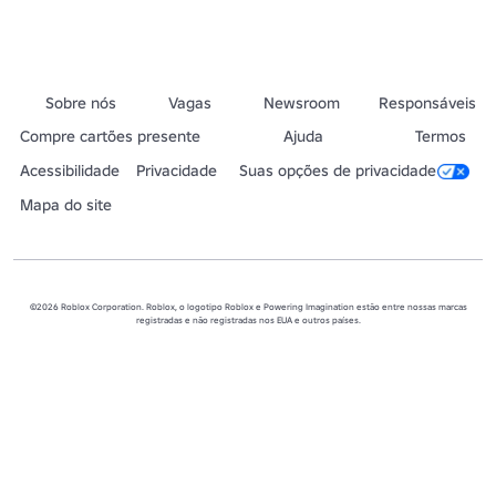
Sobre nós
Vagas
Newsroom
Responsáveis
Compre cartões presente
Ajuda
Termos
Acessibilidade
Privacidade
Suas opções de privacidade
Mapa do site
©2026 Roblox Corporation. Roblox, o logotipo Roblox e Powering Imagination estão entre nossas marcas
registradas e não registradas nos EUA e outros países.