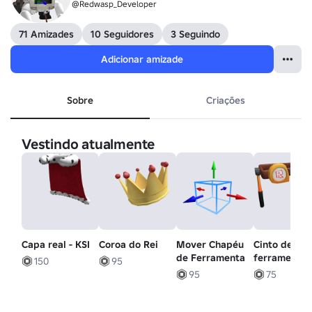
@Redwasp_Developer
71 Amizades
10 Seguidores
3 Seguindo
Adicionar amizade
Sobre
Criações
Vestindo atualmente
Capa real - KSI
Coroa do Rei
Mover Chapéu
Cinto de
de Ferramenta
ferramentas
150
95
clássico 1.0
95
75