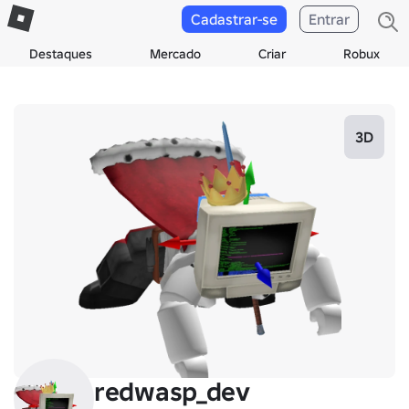
Cadastrar-se
Entrar
Destaques
Mercado
Criar
Robux
3D
redwasp_dev