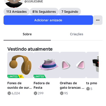
@GGRUES0ME
113 Amizades
816 Seguidores
7 Seguindo
Adicionar amizade
Sobre
Criações
Vestindo atualmente
Fones de
Fedora de
Orelhas de
ts pmo
ouvido de ouro
Festa
gato brancas e
5
com mecanismo
rosa
6,024
299
95
de relógio