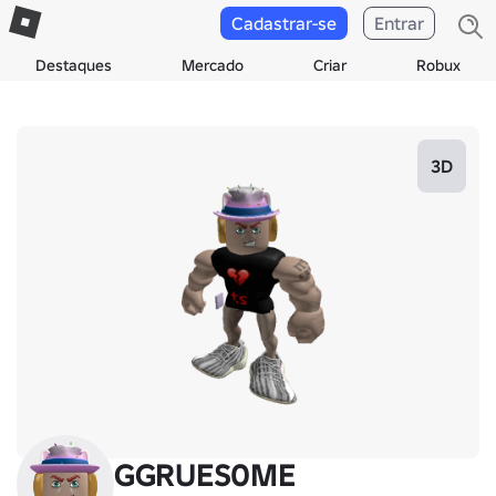
Cadastrar-se
Entrar
Destaques
Mercado
Criar
Robux
3D
GGRUES0ME