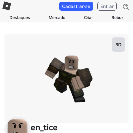
Cadastrar-se
Entrar
Destaques
Mercado
Criar
Robux
3D
en_tice