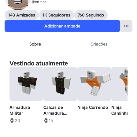
@en_tice
143 Amizades
1K Seguidores
760 Seguindo
Adicionar amizade
Sobre
Criações
Vestindo atualmente
Armadura
Calças de
Ninja Correndo
Ninja
Militar
Armadura
Caminhando
Militar
20
15