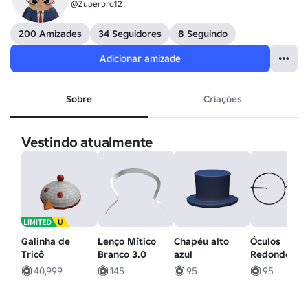
@Zuperpro12
200 Amizades
34 Seguidores
8 Seguindo
Adicionar amizade
Sobre
Criações
Vestindo atualmente
Galinha de
Lenço Mítico
Chapéu alto
Óculos
Tricô
Branco 3.0
azul
Redondos
40,999
145
95
95