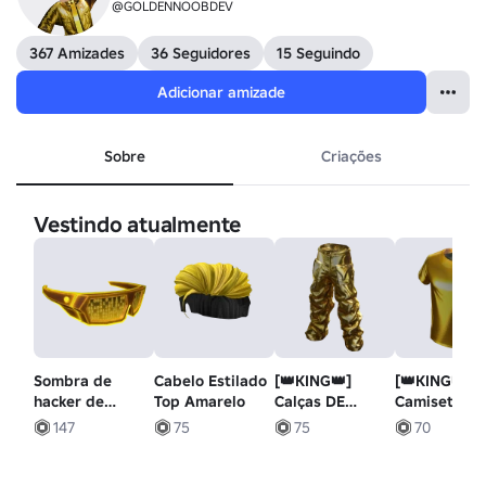
@GOLDENNOOBDEV
367 Amizades
36 Seguidores
15 Seguindo
Adicionar amizade
Sobre
Criações
Vestindo atualmente
Sombra de
Cabelo Estilado
[👑KING👑]
[👑KING👑]
hacker de
Top Amarelo
Calças DE
Camiseta
código binário
OURO
DORADA
147
75
75
70
dourado