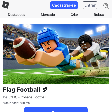
Cadastrar-se
Entrar
Destaques
Mercado
Criar
Robux
Flag Football 🏈
De
[CFB] - College Football
Maturidade: Mínima