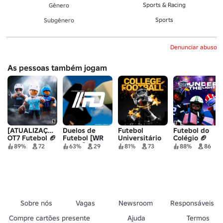
Sports & Racing
Gênero
Sports
Subgênero
Denunciar abuso
As pessoas também jogam
[ATUALIZAÇÃO]
Duelos de
Futebol
Futebol do
OT7 Futebol 🏈
Futebol [WR
Universitário
Colégio 🏈
VS CB]
🏈
89%
72
63%
29
81%
73
88%
86
Sobre nós
Vagas
Newsroom
Responsáveis
Compre cartões presente
Ajuda
Termos