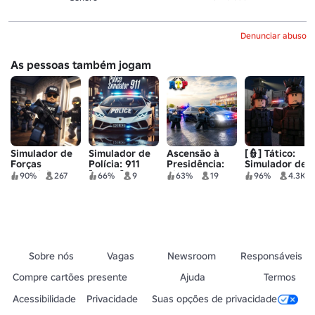
Denunciar abuso
As pessoas também jogam
Simulador de
Simulador de
Ascensão à
[👮] Tático:
Forças
Polícia: 911
Presidência:
Simulador de
Especiais
[NOVO]
Cidade de
SWAT
90%
267
66%
9
63%
19
96%
4.3K
Moverton
Sobre nós
Vagas
Newsroom
Responsáveis
Compre cartões presente
Ajuda
Termos
Acessibilidade
Privacidade
Suas opções de privacidade