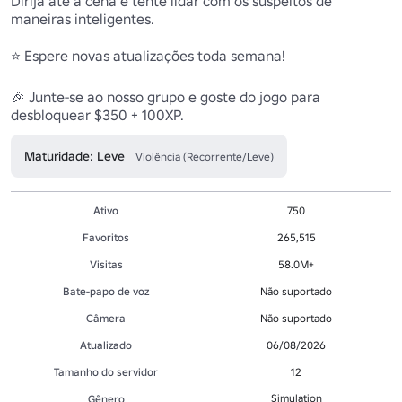
Dirija até a cena e tente lidar com os suspeitos de 
maneiras inteligentes.

⭐ Espere novas atualizações toda semana!

🎉 Junte-se ao nosso grupo e goste do jogo para 
Maturidade: Leve
Violência (Recorrente/Leve)
Ativo
750
Favoritos
265,515
Visitas
58.0M+
Bate-papo de voz
Não suportado
Câmera
Não suportado
Atualizado
06/08/2026
Tamanho do servidor
12
Simulation
Gênero