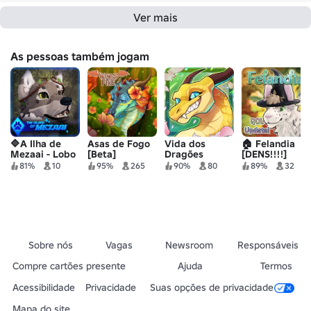
Ver mais
As pessoas também jogam
🔷A Ilha de
Asas de Fogo
Vida dos
🏠 Felandia
Mezaai - Lobo
[Beta]
Dragões
[DENS!!!!]
RP
81%
10
95%
265
90%
80
89%
32
Sobre nós
Vagas
Newsroom
Responsáveis
Compre cartões presente
Ajuda
Termos
Acessibilidade
Privacidade
Suas opções de privacidade
Mapa do site