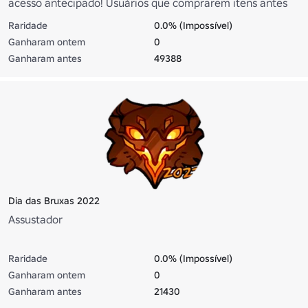
acesso antecipado! Usuários que comprarem itens antes
do lançamento completo receberão uma recompensa
Raridade
0.0% (Impossível)
especial no lançamento após a limpeza de dados que
Ganharam ontem
0
outros jogadores não podem obter!
Ganharam antes
49388
Dia das Bruxas 2022
Assustador
Raridade
0.0% (Impossível)
Ganharam ontem
0
Ganharam antes
21430