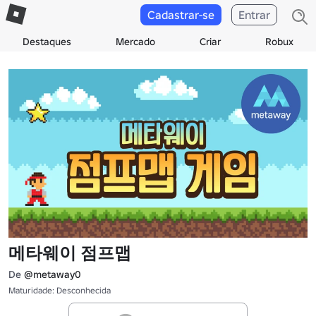
Cadastrar-se
Entrar
Destaques
Mercado
Criar
Robux
메타웨이 점프맵
De
@metaway0
Maturidade: Desconhecida