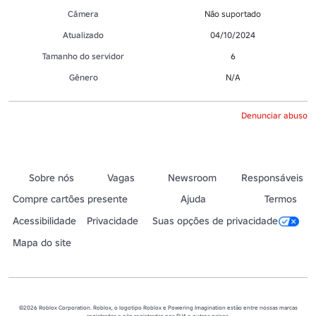
Câmera
Não suportado
Atualizado
04/10/2024
Tamanho do servidor
6
Gênero
N/A
Denunciar abuso
Sobre nós
Vagas
Newsroom
Responsáveis
Compre cartões presente
Ajuda
Termos
Acessibilidade
Privacidade
Suas opções de privacidade
Mapa do site
©2026 Roblox Corporation. Roblox, o logotipo Roblox e Powering Imagination estão entre nossas marcas
registradas e não registradas nos EUA e outros países.