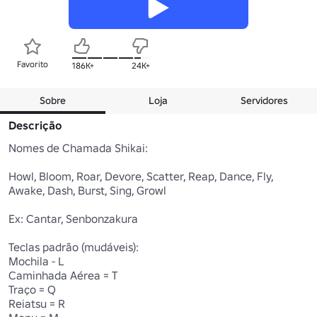
Favorito
186K+
24K+
Sobre
Loja
Servidores
Descrição
Nomes de Chamada Shikai:

Howl, Bloom, Roar, Devore, Scatter, Reap, Dance, Fly, 
Awake, Dash, Burst, Sing, Growl

Ex: Cantar, Senbonzakura

Teclas padrão (mudáveis):

Mochila - L

Caminhada Aérea = T

Traço = Q

Reiatsu = R
