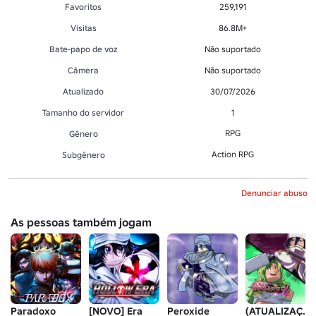
Favoritos
259,191
Visitas
86.8M+
Bate-papo de voz
Não suportado
Câmera
Não suportado
Atualizado
30/07/2026
Tamanho do servidor
1
RPG
Gênero
Action RPG
Subgênero
Denunciar abuso
As pessoas também jogam
Paradoxo
[NOVO] Era
Peroxide
(ATUALIZAÇÃO