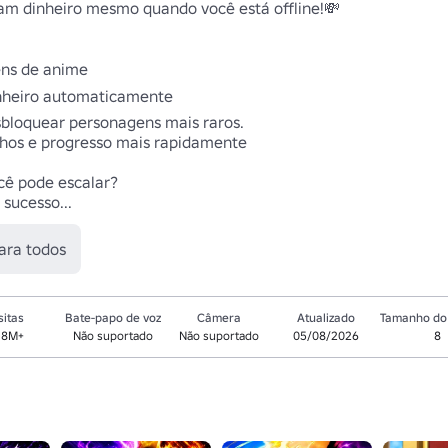
 dinheiro mesmo quando você está offline!💸 

ns de anime 

nheiro automaticamente 

loquear personagens mais raros.

os e progresso mais rapidamente 

cê pode escalar?

sucesso...
ara todos
sitas
Bate-papo de voz
Câmera
Atualizado
Tamanho do 
.8M+
Não suportado
Não suportado
05/08/2026
8