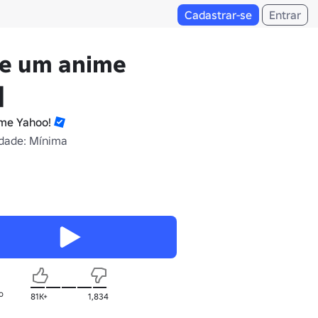
Cadastrar-se
Entrar
le um anime
]
me Yahoo!
dade: Mínima
o
81K+
1,834