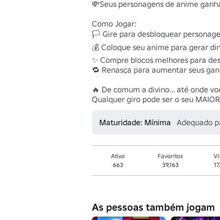
💸Seus personagens de anime ganham
Como Jogar:

🏳️ Gire para desbloquear personage
💰 Coloque seu anime para gerar di
✨ Compre blocos melhores para desb
🔁 Renasça para aumentar seus ganh
🔥 De comum a divino... até onde vo
Qualquer giro pode ser o seu MAIOR 
Maturidade: Mínima
Adequado p
Ativo
Favoritos
Vi
663
39,163
17
As pessoas também jogam