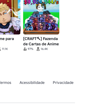
ime para
[CRAFT🔨] Fazenda
de Cartas de Anime
11.1K
97%
16.4K
Termos
Acessibilidade
Privacidade