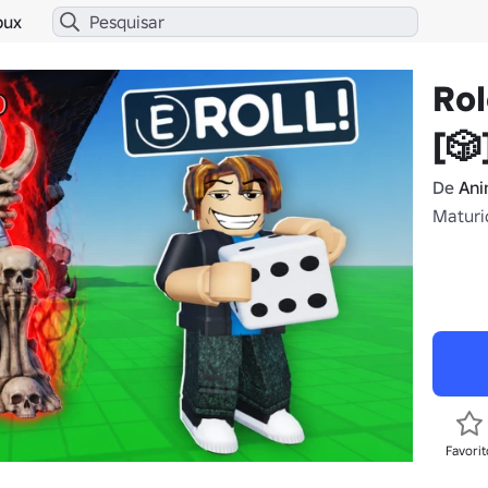
bux
Ro
[🎲
De
Ani
Maturi
Favorit