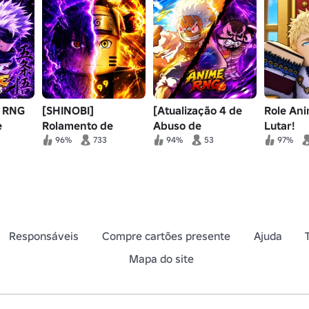
] RNG
[SHINOBI]
[Atualização 4 de
Role An
e
Rolamento de
Abuso de
Lutar!
Anime🎲
Administrador]
96%
733
94%
53
97%
RNG de Anime
Responsáveis
Compre cartões presente
Ajuda
Mapa do site