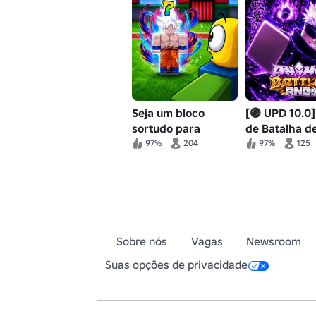
Seja um bloco
[🟣 UPD 10.0
sortudo para
de Batalha d
anime!
Anime
97%
204
97%
125
Sobre nós
Vagas
Newsroom
Suas opções de privacidade