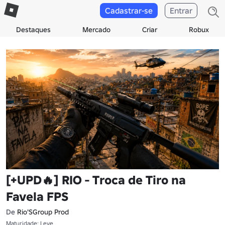
Cadastrar-se
Entrar
Destaques
Mercado
Criar
Robux
[+UPD🔥] RIO - Troca de Tiro na
Favela FPS
De
Rio'SGroup Prod
Maturidade: Leve