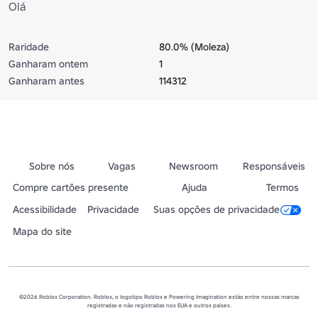
Olá
Raridade
80.0% (Moleza)
Ganharam ontem
1
Ganharam antes
114312
Sobre nós
Vagas
Newsroom
Responsáveis
Compre cartões presente
Ajuda
Termos
Acessibilidade
Privacidade
Suas opções de privacidade
Mapa do site
©2026 Roblox Corporation. Roblox, o logotipo Roblox e Powering Imagination estão entre nossas marcas
registradas e não registradas nos EUA e outros países.