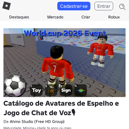
Cadastrar-se
Entrar
Destaques
Mercado
Criar
Robux
Catálogo de Avatares de Espelho e
Jogo de Chat de Voz🎙
De
Ahmo Studio (Free HD Group)
Maturidade: Mínima • Idade 16 anos ou mais