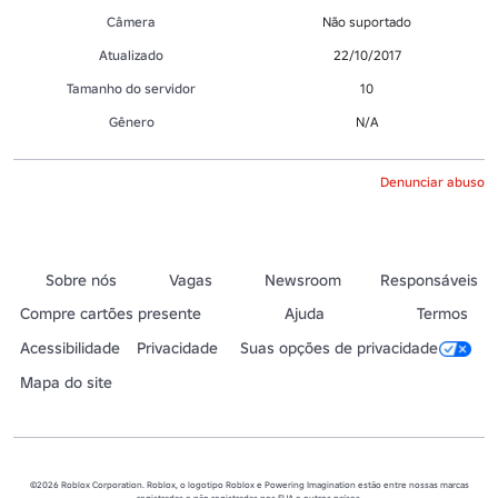
Câmera
Não suportado
Atualizado
22/10/2017
Tamanho do servidor
10
Gênero
N/A
Denunciar abuso
Sobre nós
Vagas
Newsroom
Responsáveis
Compre cartões presente
Ajuda
Termos
Acessibilidade
Privacidade
Suas opções de privacidade
Mapa do site
©2026 Roblox Corporation. Roblox, o logotipo Roblox e Powering Imagination estão entre nossas marcas
registradas e não registradas nos EUA e outros países.