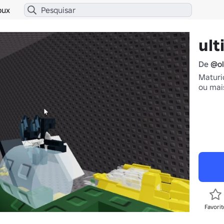
bux
ult
De
@ol
Maturi
ou mai
Favorit