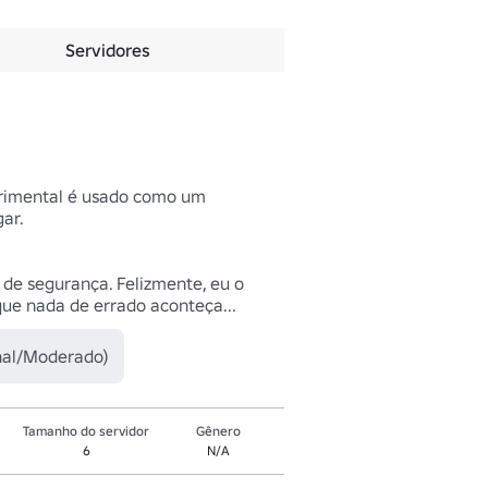
Servidores
erimental é usado como um 
r.

 de segurança. Felizmente, eu o 
que nada de errado aconteça...
nal/Moderado)
Tamanho do servidor
Gênero
6
N/A