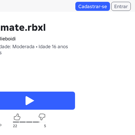
Cadastrar-se
Entrar
imate.rbxl
lieboidi
dade: Moderada • Idade 16 anos
s
o
22
5