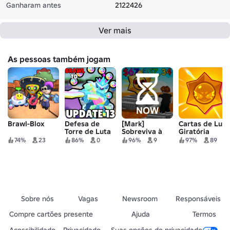
Ganharam antes
2122426
Ver mais
As pessoas também jogam
Brawl-Blox
Defesa de
[Mark]
Cartas de Luta
Torre de Luta
Sobreviva à
Giratória
lava para
74%
23
86%
0
96%
9
97%
89
lutadores! 🔥
Sobre nós
Vagas
Newsroom
Responsáveis
Compre cartões presente
Ajuda
Termos
Acessibilidade
Privacidade
Suas opções de privacidade