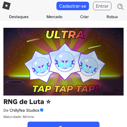
Cadastrar-se
Entrar
Destaques
Mercado
Criar
Robux
RNG de Luta ⭐
De
ChillyTea Studios
Maturidade: Mínima