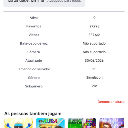
Maturidade: Mínima
Adequado para todos
Ativo
0
Favoritos
27,998
Visitas
337.6K+
Bate-papo de voz
Não suportado
Câmera
Não suportado
Atualizado
30/06/2026
Tamanho do servidor
25
Simulation
Gênero
Idle
Subgênero
Denunciar abuso
As pessoas também jogam