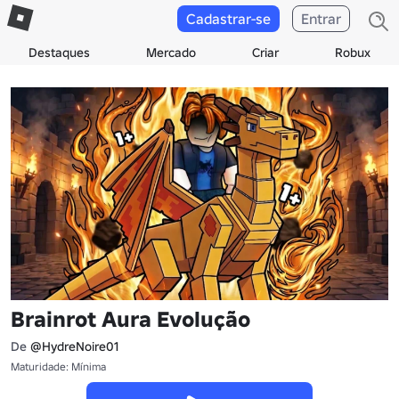
Cadastrar-se
Entrar
Destaques
Mercado
Criar
Robux
Brainrot Aura Evolução
De
@HydreNoire01
Maturidade: Mínima