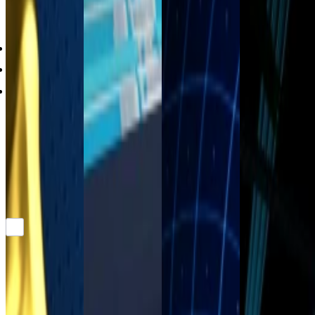
Não há experiências rodando no momento.
Sobre nós
Vagas
Newsroom
Responsáveis
Compre cartões presente
Ajuda
Termos
Acessibilidade
Privacidade
Mapa do site
Suas opções de privacidade
©2026 Roblox Corporation. Roblox, o logotipo Roblox e Powering Imagination estão entre nossas marcas
registradas e não registradas nos EUA e outros países.
Close