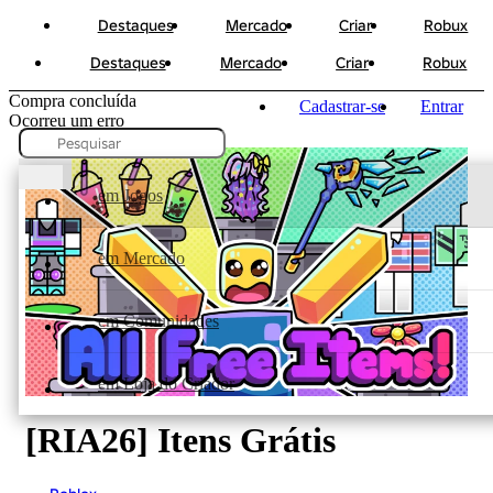
Destaques
Mercado
Criar
Robux
Destaques
Mercado
Criar
Robux
Compra concluída
Cadastrar-se
Entrar
Ocorreu um erro
em Jogos
em Mercado
em Comunidades
em Loja do Criador
[RIA26] Itens Grátis