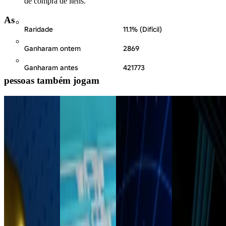
de compra de itens.
As
Raridade
11.1% (Difícil)
Ganharam ontem
2869
Ganharam antes
421773
pessoas também jogam
8o Prêmio
[ Conteúdo
RIA 2023:
Bem-vindo à
Bloxy Anual
excluído ]
Show de
TechQuest
Prêmios
pelo Museu de
88%
212
78%
220
História da
83%
239
Informática
81%
101