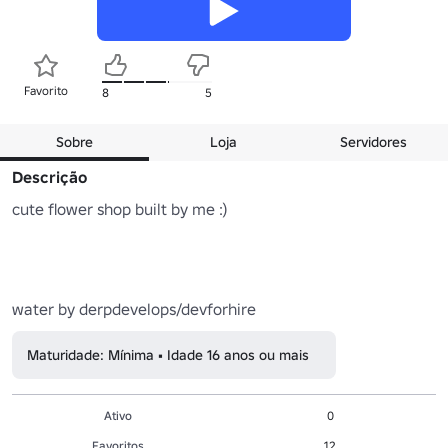
Favorito
8
5
Sobre
Loja
Servidores
Descrição
cute flower shop built by me :)

water by derpdevelops/devforhire
Maturidade: Mínima • Idade 16 anos ou mais
Ativo
0
Favoritos
12