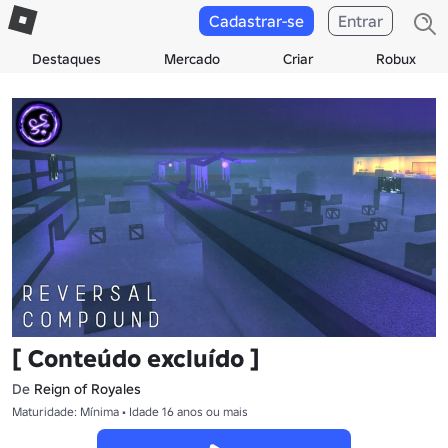
Cadastrar-se
Entrar
Destaques
Mercado
Criar
Robux
[ Conteúdo excluído ]
De
Reign of Royales
Maturidade: Mínima • Idade 16 anos ou mais