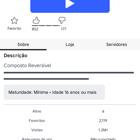
Favorito
852
177
Sobre
Loja
Servidores
Descrição
Composto Reversível

▬▬▬▬▬▬▬▬▬▬▬▬▬▬▬▬▬▬▬▬▬▬▬▬▬▬
▬▬▬▬▬▬▬▬▬▬▬▬▬▬▬▬▬
Maturidade: Mínima • Idade 16 anos ou mais
Ativo
6
Favoritos
2,119
Visitas
1.2M+
Bate-papo de voz
Não suportado