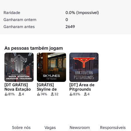
Raridade
0.0% (Impossível)
Ganharam ontem
0
Ganharam antes
2649
As pessoas também jogam
[DT GRÁTIS]
[GRÁTIS]
[DT] Área de
Nova Estação
Skyline de
Pitgrounds
Obsidiano
Vaktovian
81%
4
74%
32
83%
4
Sobre nós
Vagas
Newsroom
Responsáveis