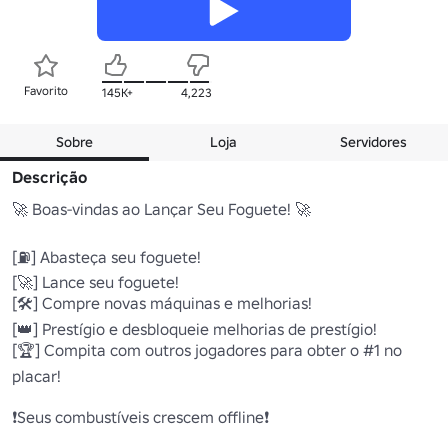
Favorito
145K+
4,223
Sobre
Loja
Servidores
Descrição
🚀 Boas-vindas ao Lançar Seu Foguete! 🚀

[⛽] Abasteça seu foguete! 

[🚀] Lance seu foguete!

[🛠️] Compre novas máquinas e melhorias! 

[👑] Prestígio e desbloqueie melhorias de prestígio! 

[🏆] Compita com outros jogadores para obter o #1 no 
placar! 

❗Seus combustíveis crescem offline❗
