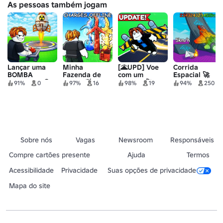
As pessoas também jogam
Lançar uma
Minha
[🌋UPD] Voe
Corrida
BOMBA
Fazenda de
com um
Espacial 🚀
NUCLEAR! ☢️
Vento 🍃
Jetpack 🚀
91%
0
97%
16
98%
19
94%
250
Sobre nós
Vagas
Newsroom
Responsáveis
Compre cartões presente
Ajuda
Termos
Acessibilidade
Privacidade
Suas opções de privacidade
Mapa do site