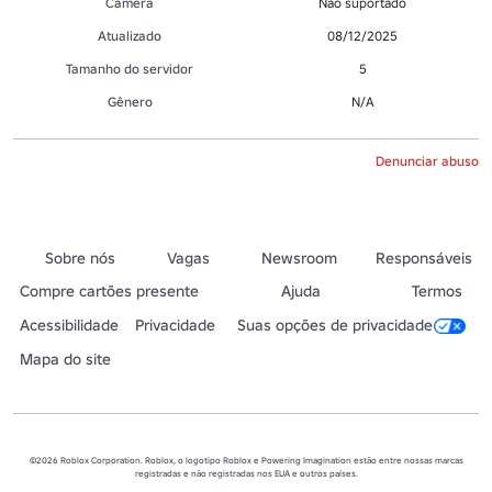
Câmera
Não suportado
Atualizado
08/12/2025
Tamanho do servidor
5
Gênero
N/A
Denunciar abuso
Sobre nós
Vagas
Newsroom
Responsáveis
Compre cartões presente
Ajuda
Termos
Acessibilidade
Privacidade
Suas opções de privacidade
Mapa do site
©2026 Roblox Corporation. Roblox, o logotipo Roblox e Powering Imagination estão entre nossas marcas
registradas e não registradas nos EUA e outros países.