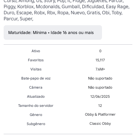
Curso, Among, Us, Story, Pop, It, Fidge, Juguetes, Parcur, 
Piggy, Korblox, Mcdonalds, Gumball, Dificuldad, Easy Rage, 
Duro, Escape, Robx, Rbx, Ropa, Nuevo, Gratis, Obi, Toby, 
Parcur, Super,
Maturidade: Mínima • Idade 16 anos ou mais
Ativo
0
Favoritos
15,117
Visitas
7.6M+
Bate-papo de voz
Não suportado
Câmera
Não suportado
Atualizado
12/06/2025
Tamanho do servidor
12
Obby & Platformer
Gênero
Classic Obby
Subgênero