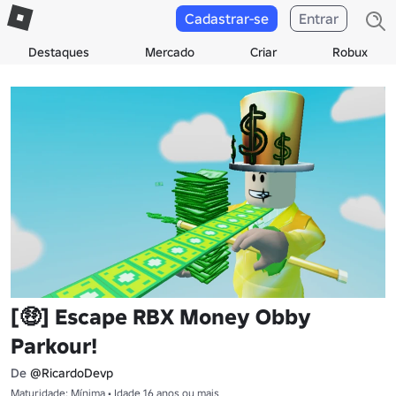
Cadastrar-se
Entrar
Destaques
Mercado
Criar
Robux
[🤑] Escape RBX Money Obby
Parkour!
De
@RicardoDevp
Maturidade: Mínima • Idade 16 anos ou mais