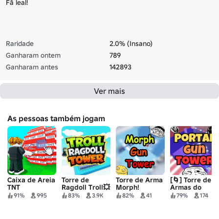
Fã leal!
Raridade
2.0% (Insano)
Ganharam ontem
789
Ganharam antes
142893
Ver mais
As pessoas também jogam
Caixa de Areia
Torre de
Torre de Arma
[🌀] Torre de
TNT
Ragdoll Troll💥
Morph!
Armas do
Portal
91%
995
83%
3.9K
82%
41
79%
174