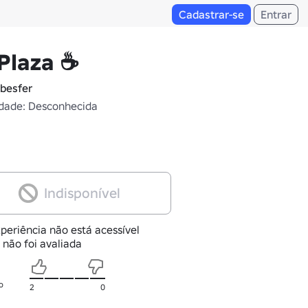
Cadastrar-se
Entrar
Plaza ☕
besfer
dade: Desconhecida
Indisponível
periência não está acessível
 não foi avaliada
o
2
0