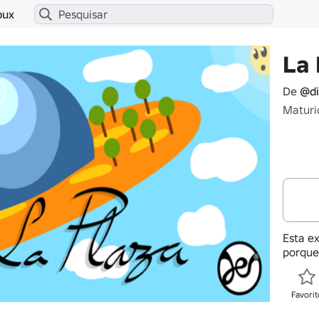
bux
La 
De
@di
Maturi
Esta ex
porque
Favorit