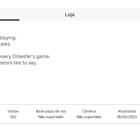
Loja
aying. 

ks.

very Dibesfer's game.

rs like to say.

Visitas
Bate-papo de voz
Câmera
Atualizado
352
Não suportado
Não suportado
18/03/2023