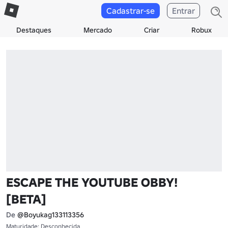
Cadastrar-se
Entrar
Destaques
Mercado
Criar
Robux
ESCAPE THE YOUTUBE OBBY!
[BETA]
De
@Boyukag133113356
Maturidade: Desconhecida