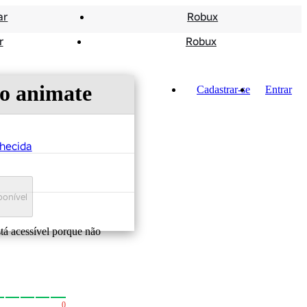
ar
Robux
r
Robux
to animate
Cadastrar-se
Entrar
hecida
ponível
stá acessível porque não
0