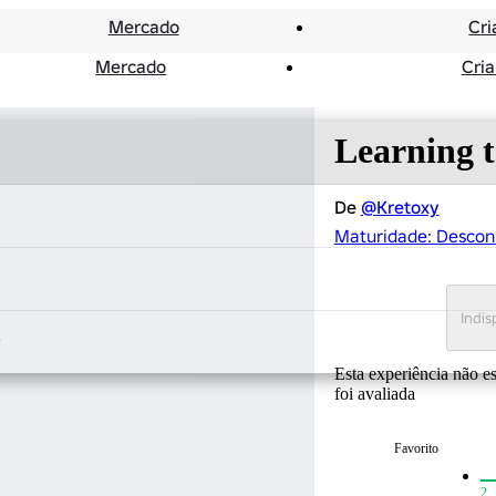
Mercado
Cri
Mercado
Cria
Learning 
De
@Kretoxy
Maturidade: Descon
Indis
Esta experiência não e
foi avaliada
Favorito
2