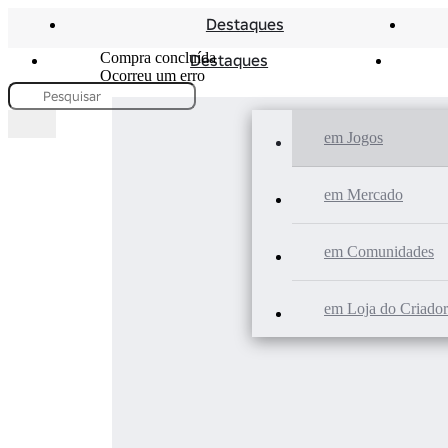
Destaques
Compra concluída
Destaques
Ocorreu um erro
em Jogos
em Mercado
em Comunidades
em Loja do Criador