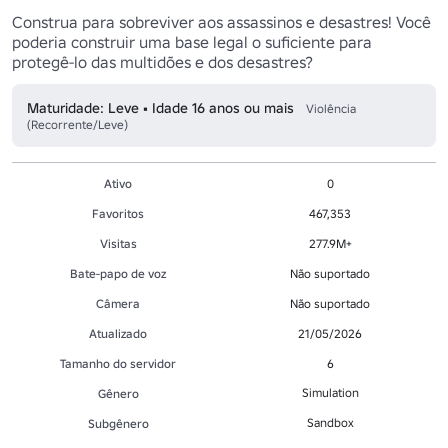
Construa para sobreviver aos assassinos e desastres! Você 
poderia construir uma base legal o suficiente para 
protegê-lo das multidões e dos desastres?
Maturidade: Leve • Idade 16 anos ou mais
Violência
(Recorrente/Leve)
Ativo
0
Favoritos
467,353
Visitas
277.9M+
Bate-papo de voz
Não suportado
Câmera
Não suportado
Atualizado
21/05/2026
Tamanho do servidor
6
Simulation
Gênero
Sandbox
Subgênero