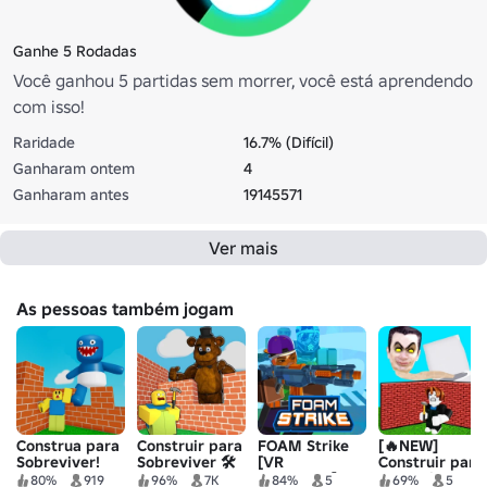
Ganhe 5 Rodadas
Você ganhou 5 partidas sem morrer, você está aprendendo
com isso!
Raridade
16.7% (Difícil)
Ganharam ontem
4
Ganharam antes
19145571
Ver mais
As pessoas também jogam
Construa para
Construir para
FOAM Strike
[🔥NEW]
Sobreviver!
Sobreviver 🛠️
[VR
Construir para
suportado]
Sobreviver
80%
919
96%
7K
84%
5
69%
5