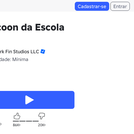
Cadastrar-se
Entrar
oon da Escola
rk Fin Studios LLC
dade: Mínima
o
86K+
20K+