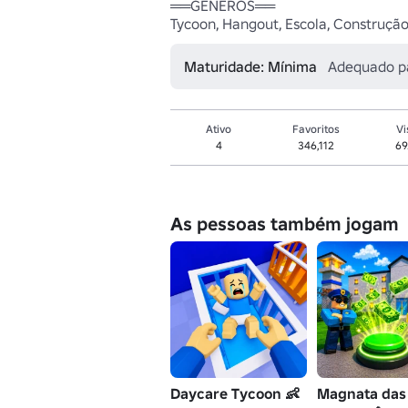
══GÊNEROS══

Tycoon, Hangout, Escola, Construção
Maturidade: Mínima
Adequado p
Ativo
Favoritos
Vi
4
346,112
69
As pessoas também jogam
Daycare Tycoon 👶
Magnata das