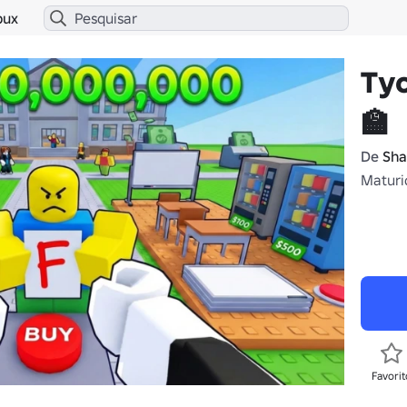
bux
Tyc
🏫
De
Sha
Maturi
Favorit