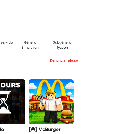
servidor
Gênero
Subgênero
Simulation
Tycoon
Denunciar abuso
do
[🍟] McBurger