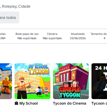
, Roleplay, Cidade
ara todos
sitas
Bate-papo de voz
Câmera
Atualizado
Tamanho do 
.5M+
Não suportado
Não suportado
23/06/2026
4
🏫 My School
Tycoon do Cinema
Tycoon 