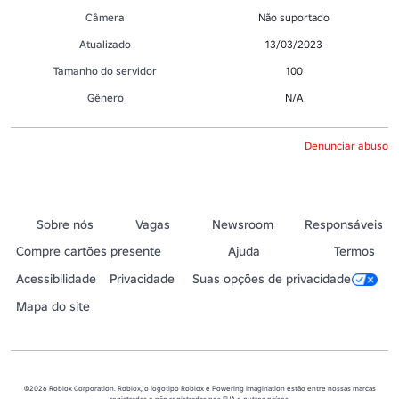
Câmera
Não suportado
Atualizado
13/03/2023
Tamanho do servidor
100
Gênero
N/A
Denunciar abuso
Sobre nós
Vagas
Newsroom
Responsáveis
Compre cartões presente
Ajuda
Termos
Acessibilidade
Privacidade
Suas opções de privacidade
Mapa do site
©2026 Roblox Corporation. Roblox, o logotipo Roblox e Powering Imagination estão entre nossas marcas
registradas e não registradas nos EUA e outros países.