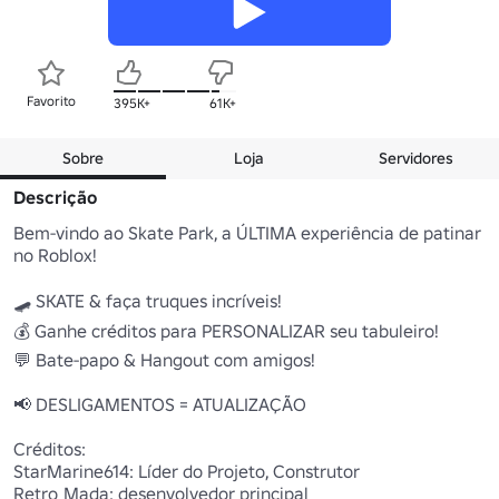
Favorito
395K+
61K+
Sobre
Loja
Servidores
Descrição
Bem-vindo ao Skate Park, a ÚLTIMA experiência de patinar 
no Roblox!

🛹 SKATE & faça truques incríveis!

💰 Ganhe créditos para PERSONALIZAR seu tabuleiro!

💬 Bate-papo & Hangout com amigos!

📢 DESLIGAMENTOS = ATUALIZAÇÃO

Créditos:

StarMarine614: Líder do Projeto, Construtor

Retro_Mada: desenvolvedor principal
