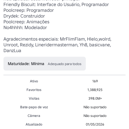
Friendly Biscuit: Interface do Usuário, Programador

Poolcreep: Programador

Drydek: Construidor

Poolcreep: Animações

No4hhhh: Modelador

Agradecimentos especiais: MrFlimFlam, Hlelo_wolrd, 
Unroot, Rezidy, Lineridermasterman, Yh8, basicvane, 
DanzLua
Maturidade: Mínima
Adequado para todos
Ativo
169
Favoritos
1,388,925
Visitas
398.0M+
Bate-papo de voz
Não suportado
Câmera
Não suportado
Atualizado
01/05/2026