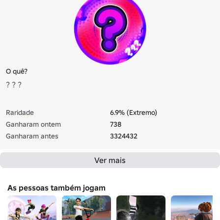
O quê?
? ? ?
Raridade
6.9% (Extremo)
Ganharam ontem
738
Ganharam antes
3324432
Ver mais
As pessoas também jogam